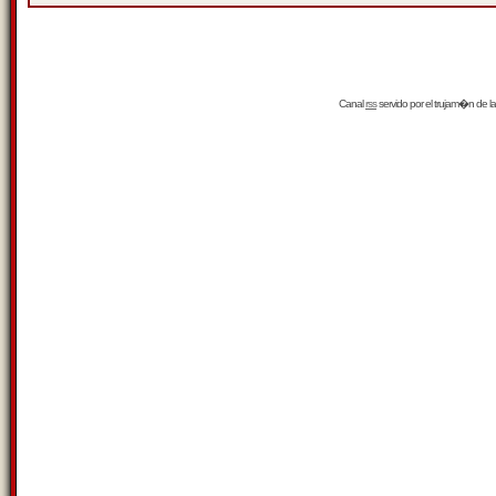
Canal
rss
servido por el
trujam�n
de la