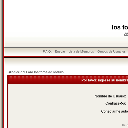
los f
w
F.A.Q.
Buscar
Lista de Miembros
Grupos de Usuarios
�ndice del Foro los foros de nódulo
Por favor, ingrese su nombr
Nombre de Usuario:
Contrase�a:
Conectarme auto
He o