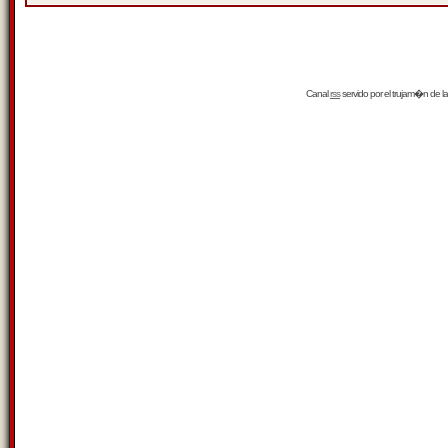
Canal
rss
servido por el
trujam�n
de la