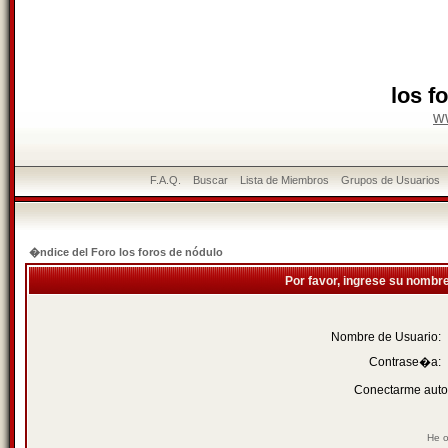
los f
w
F.A.Q.
Buscar
Lista de Miembros
Grupos de Usuarios
�ndice del Foro los foros de nódulo
Por favor, ingrese su nombr
Nombre de Usuario:
Contrase�a:
Conectarme auto
He o