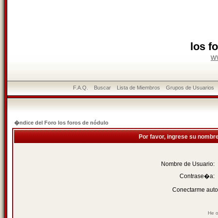
los f
w
F.A.Q.
Buscar
Lista de Miembros
Grupos de Usuarios
�ndice del Foro los foros de nódulo
Por favor, ingrese su nombr
Nombre de Usuario:
Contrase�a:
Conectarme auto
He o