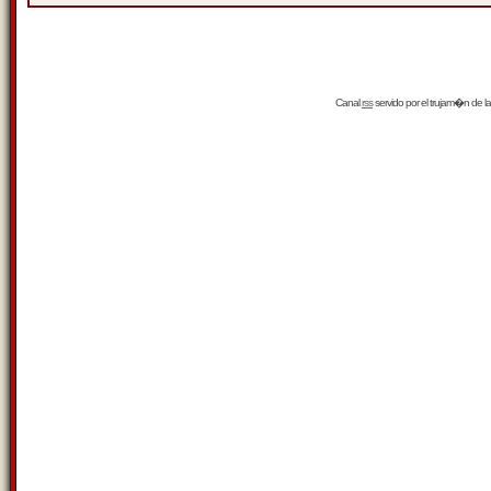
Canal
rss
servido por el
trujam�n
de la