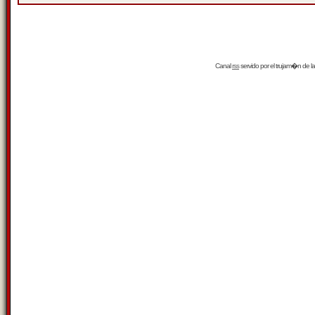
Canal
rss
servido por el
trujam�n
de la