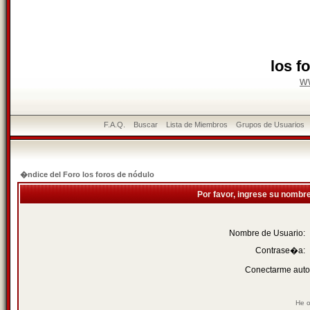
los f
w
F.A.Q.
Buscar
Lista de Miembros
Grupos de Usuarios
�ndice del Foro los foros de nódulo
Por favor, ingrese su nombr
Nombre de Usuario:
Contrase�a:
Conectarme auto
He o