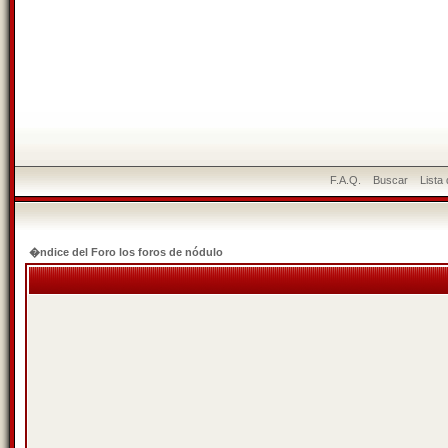
F.A.Q.
Buscar
Lista
�ndice del Foro los foros de nódulo