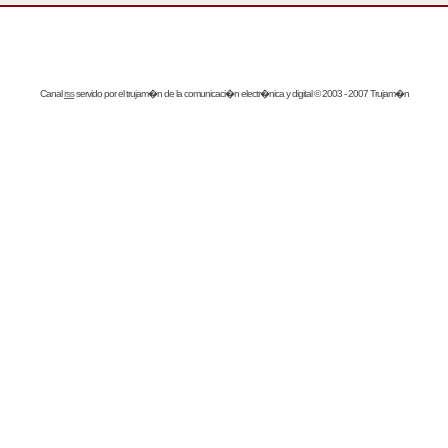
Canal
rss
servido por el
trujam�n
de la comunicaci�n electr�nica y digital © 2003 - 2007 Trujam�n