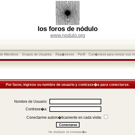
los foros de nódulo
www.nodulo.org
 de Miembros
Grupos de Usuarios
Reg�strese
Perfil
Con�ctese para revisar sus m
Por favor, ingrese su nombre de usuario y contrase�a para conectarse.
Nombre de Usuario:
Contrase�a:
Conectarme autom�ticamente en cada visita:
He olvidado mi contrase�a