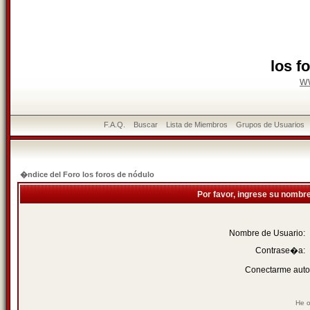
los f
w
F.A.Q.
Buscar
Lista de Miembros
Grupos de Usuarios
�ndice del Foro los foros de nódulo
Por favor, ingrese su nombr
Nombre de Usuario:
Contrase�a:
Conectarme auto
He o