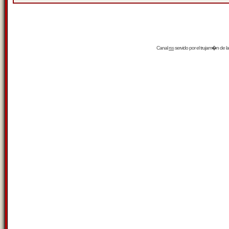
Canal
rss
servido por el
trujam�n
de la