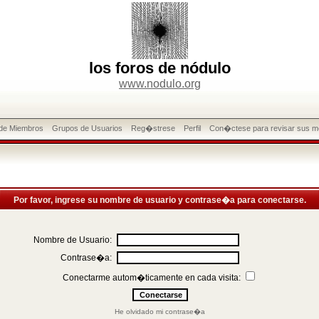
los foros de nódulo
www.nodulo.org
 de Miembros
Grupos de Usuarios
Reg�strese
Perfil
Con�ctese para revisar sus m
Por favor, ingrese su nombre de usuario y contrase�a para conectarse.
Nombre de Usuario:
Contrase�a:
Conectarme autom�ticamente en cada visita:
He olvidado mi contrase�a