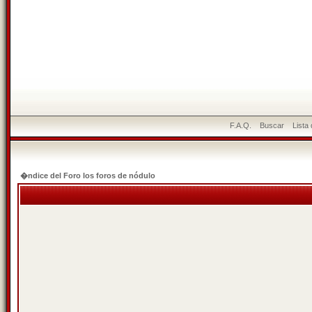
F.A.Q.
Buscar
Lista
�ndice del Foro los foros de nódulo