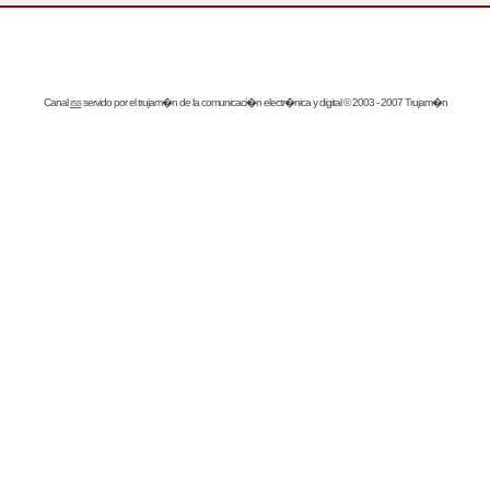
Canal
rss
servido por el
trujam�n
de la comunicaci�n electr�nica y digital © 2003 - 2007 Trujam�n