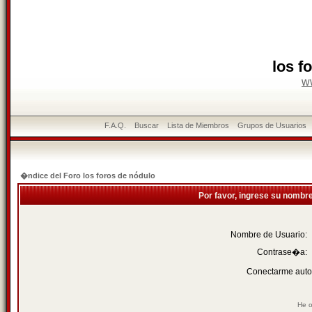
los f
w
F.A.Q.
Buscar
Lista de Miembros
Grupos de Usuarios
�ndice del Foro los foros de nódulo
Por favor, ingrese su nombr
Nombre de Usuario:
Contrase�a:
Conectarme auto
He o