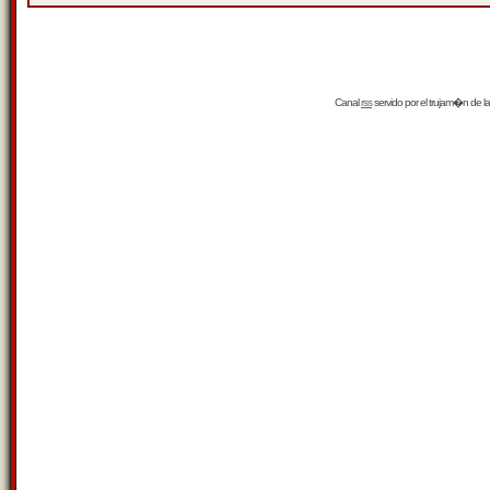
Canal
rss
servido por el
trujam�n
de la