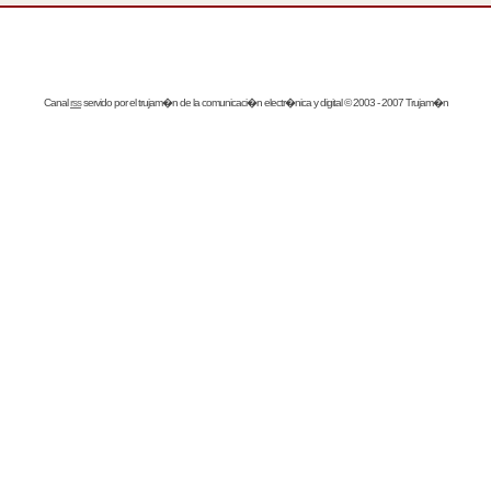
Canal
rss
servido por el
trujam�n
de la comunicaci�n electr�nica y digital © 2003 - 2007 Trujam�n