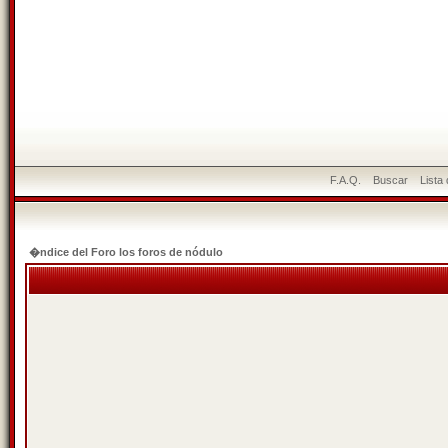
F.A.Q.
Buscar
Lista
�ndice del Foro los foros de nódulo