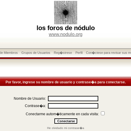
los foros de nódulo
www.nodulo.org
 de Miembros
Grupos de Usuarios
Reg�strese
Perfil
Con�ctese para revisar sus m
Por favor, ingrese su nombre de usuario y contrase�a para conectarse.
Nombre de Usuario:
Contrase�a:
Conectarme autom�ticamente en cada visita:
He olvidado mi contrase�a