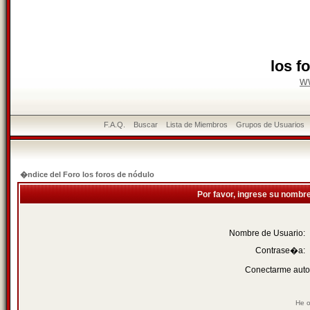
los f
w
F.A.Q.
Buscar
Lista de Miembros
Grupos de Usuarios
�ndice del Foro los foros de nódulo
Por favor, ingrese su nombr
Nombre de Usuario:
Contrase�a:
Conectarme auto
He o