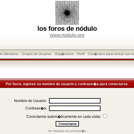
los foros de nódulo
www.nodulo.org
 de Miembros
Grupos de Usuarios
Reg�strese
Perfil
Con�ctese para revisar sus m
Por favor, ingrese su nombre de usuario y contrase�a para conectarse.
Nombre de Usuario:
Contrase�a:
Conectarme autom�ticamente en cada visita:
He olvidado mi contrase�a