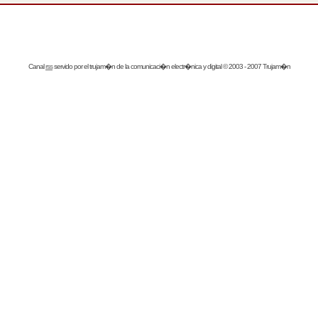
Canal
rss
servido por el
trujam�n
de la comunicaci�n electr�nica y digital © 2003 - 2007 Trujam�n