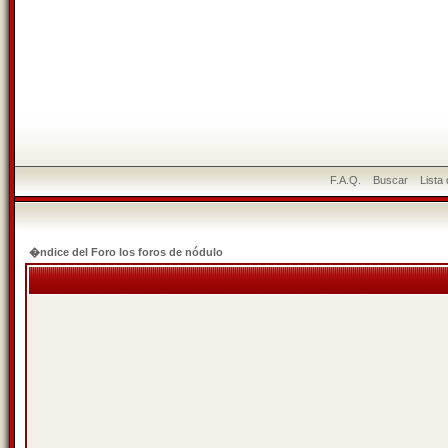
F.A.Q.
Buscar
Lista
�ndice del Foro los foros de nódulo