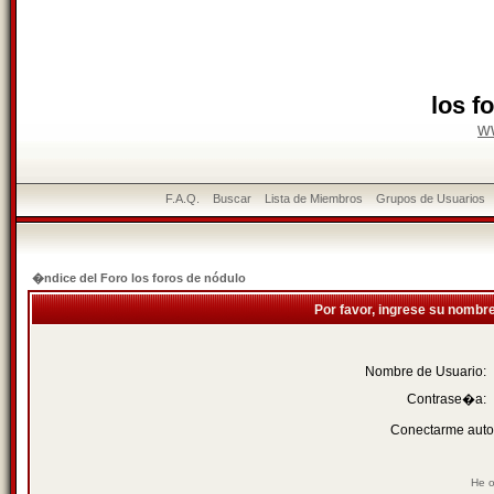
los f
w
F.A.Q.
Buscar
Lista de Miembros
Grupos de Usuarios
�ndice del Foro los foros de nódulo
Por favor, ingrese su nombr
Nombre de Usuario:
Contrase�a:
Conectarme auto
He o