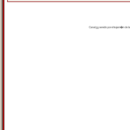
Canal
rss
servido por el
trujam�n
de la