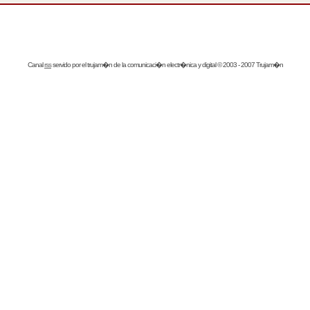
Canal
rss
servido por el
trujam�n
de la comunicaci�n electr�nica y digital © 2003 - 2007 Trujam�n