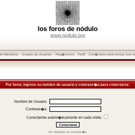
los foros de nódulo
www.nodulo.org
 de Miembros
Grupos de Usuarios
Reg�strese
Perfil
Con�ctese para revisar sus m
Por favor, ingrese su nombre de usuario y contrase�a para conectarse.
Nombre de Usuario:
Contrase�a:
Conectarme autom�ticamente en cada visita:
He olvidado mi contrase�a