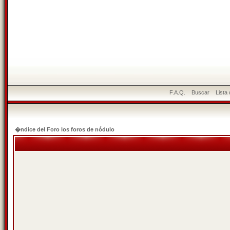
F.A.Q.
Buscar
Lista
�ndice del Foro los foros de nódulo