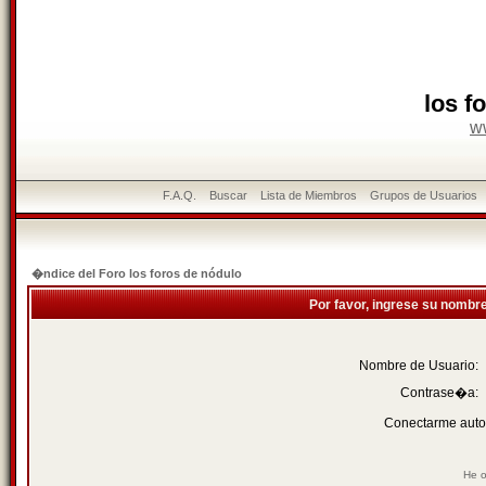
los f
w
F.A.Q.
Buscar
Lista de Miembros
Grupos de Usuarios
�ndice del Foro los foros de nódulo
Por favor, ingrese su nombr
Nombre de Usuario:
Contrase�a:
Conectarme auto
He o