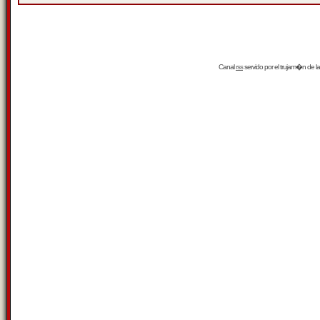
Canal
rss
servido por el
trujam�n
de la