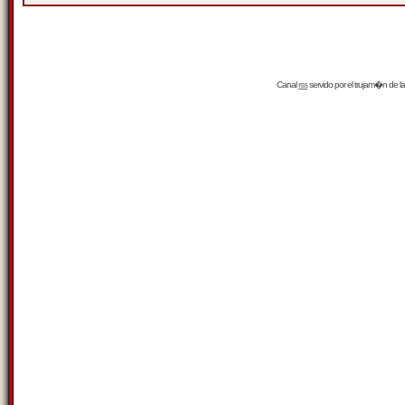
Canal
rss
servido por el
trujam�n
de la