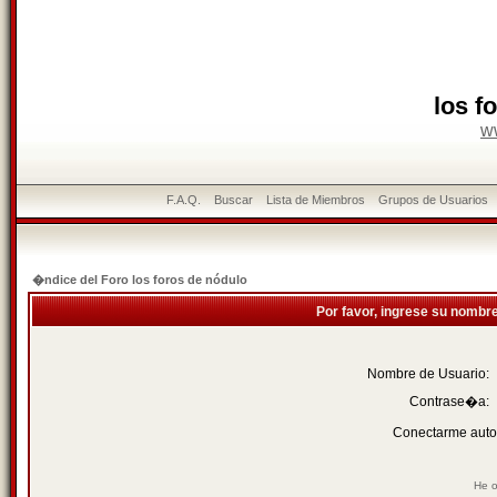
los f
w
F.A.Q.
Buscar
Lista de Miembros
Grupos de Usuarios
�ndice del Foro los foros de nódulo
Por favor, ingrese su nombr
Nombre de Usuario:
Contrase�a:
Conectarme auto
He o