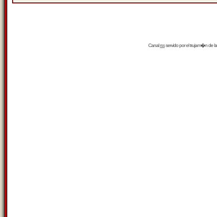
Canal
rss
servido por el
trujam�n
de la