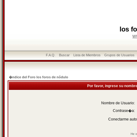
los f
w
F.A.Q.
Buscar
Lista de Miembros
Grupos de Usuarios
�ndice del Foro los foros de nódulo
Por favor, ingrese su nombr
Nombre de Usuario:
Contrase�a:
Conectarme auto
He o