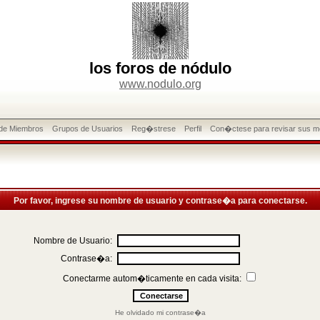
los foros de nódulo
www.nodulo.org
 de Miembros
Grupos de Usuarios
Reg�strese
Perfil
Con�ctese para revisar sus m
Por favor, ingrese su nombre de usuario y contrase�a para conectarse.
Nombre de Usuario:
Contrase�a:
Conectarme autom�ticamente en cada visita:
He olvidado mi contrase�a