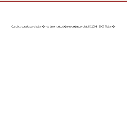
Canal
rss
servido por el
trujam�n
de la comunicaci�n electr�nica y digital © 2003 - 2007 Trujam�n