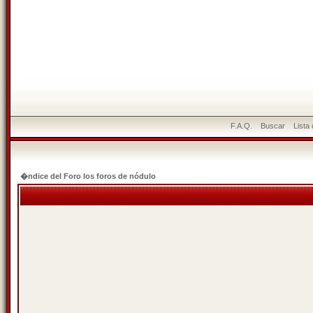
F.A.Q.
Buscar
Lista
�ndice del Foro los foros de nódulo