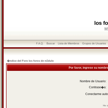
los f
w
F.A.Q.
Buscar
Lista de Miembros
Grupos de Usuarios
�ndice del Foro los foros de nódulo
Por favor, ingrese su nombr
Nombre de Usuario:
Contrase�a:
Conectarme auto
He o