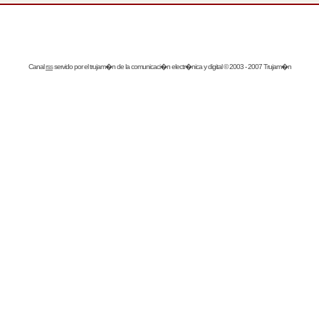
Canal
rss
servido por el
trujam�n
de la comunicaci�n electr�nica y digital © 2003 - 2007 Trujam�n