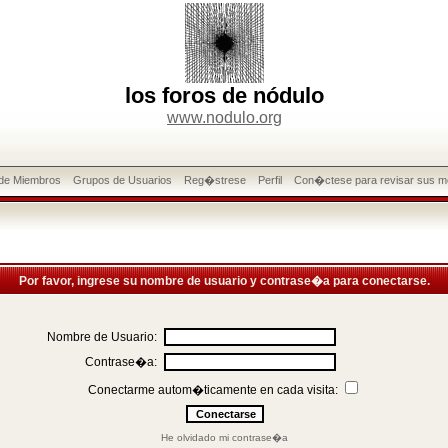
los foros de nódulo
www.nodulo.org
 de Miembros
Grupos de Usuarios
Reg�strese
Perfil
Con�ctese para revisar sus m
Por favor, ingrese su nombre de usuario y contrase�a para conectarse.
Nombre de Usuario:
Contrase�a:
Conectarme autom�ticamente en cada visita:
He olvidado mi contrase�a