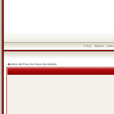
F.A.Q.
Buscar
Lista
�ndice del Foro los foros de nódulo