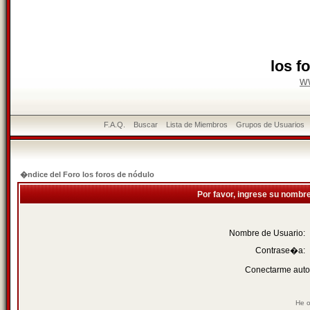
los f
w
F.A.Q.
Buscar
Lista de Miembros
Grupos de Usuarios
�ndice del Foro los foros de nódulo
Por favor, ingrese su nombr
Nombre de Usuario:
Contrase�a:
Conectarme auto
He o