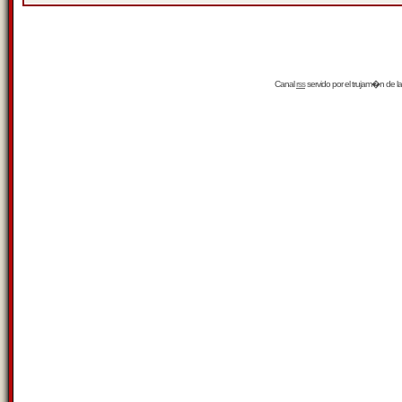
Canal
rss
servido por el
trujam�n
de la