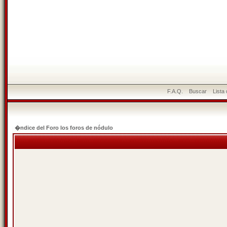
F.A.Q.
Buscar
Lista
�ndice del Foro los foros de nódulo