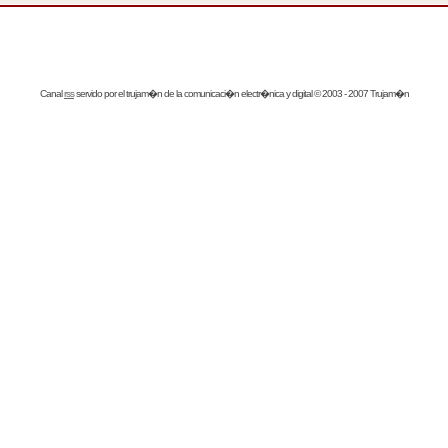
Canal
rss
servido por el
trujam�n
de la comunicaci�n electr�nica y digital © 2003 - 2007 Trujam�n