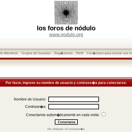
los foros de nódulo
www.nodulo.org
 de Miembros
Grupos de Usuarios
Reg�strese
Perfil
Con�ctese para revisar sus m
Por favor, ingrese su nombre de usuario y contrase�a para conectarse.
Nombre de Usuario:
Contrase�a:
Conectarme autom�ticamente en cada visita:
He olvidado mi contrase�a