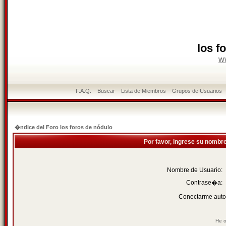
los f
w
F.A.Q.
Buscar
Lista de Miembros
Grupos de Usuarios
�ndice del Foro los foros de nódulo
Por favor, ingrese su nombr
Nombre de Usuario:
Contrase�a:
Conectarme auto
He o