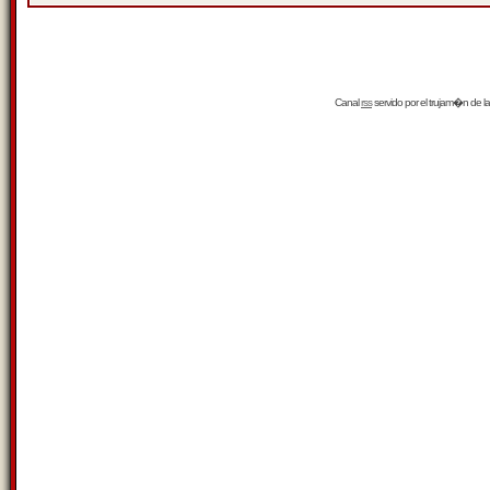
Canal
rss
servido por el
trujam�n
de la