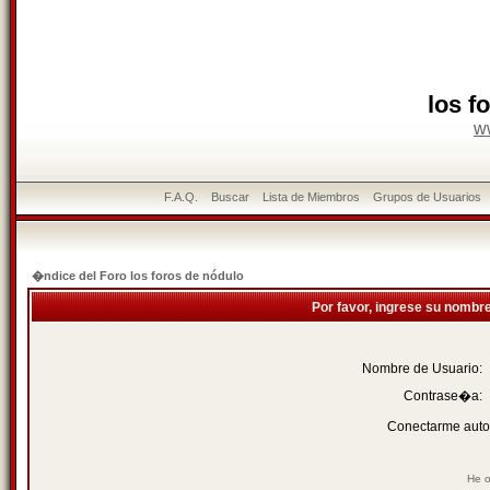
los f
w
F.A.Q.
Buscar
Lista de Miembros
Grupos de Usuarios
�ndice del Foro los foros de nódulo
Por favor, ingrese su nombr
Nombre de Usuario:
Contrase�a:
Conectarme auto
He o