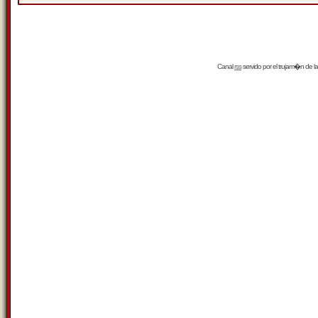
Canal
rss
servido por el
trujam�n
de la