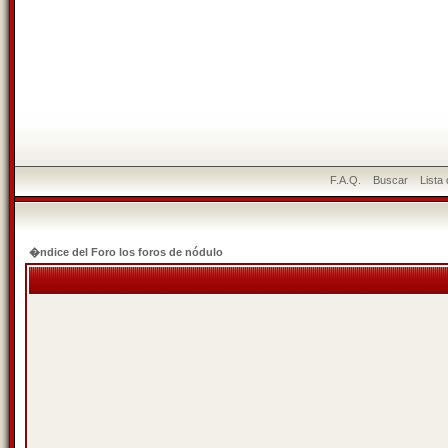
F.A.Q.
Buscar
Lista
�ndice del Foro los foros de nódulo