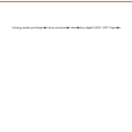
Canal
rss
servido por el
trujam�n
de la comunicaci�n electr�nica y digital © 2003 - 2007 Trujam�n