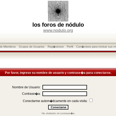
los foros de nódulo
www.nodulo.org
 de Miembros
Grupos de Usuarios
Reg�strese
Perfil
Con�ctese para revisar sus m
Por favor, ingrese su nombre de usuario y contrase�a para conectarse.
Nombre de Usuario:
Contrase�a:
Conectarme autom�ticamente en cada visita:
He olvidado mi contrase�a