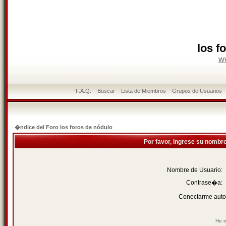
los f
w
F.A.Q.
Buscar
Lista de Miembros
Grupos de Usuarios
�ndice del Foro los foros de nódulo
Por favor, ingrese su nombr
Nombre de Usuario:
Contrase�a:
Conectarme auto
He o