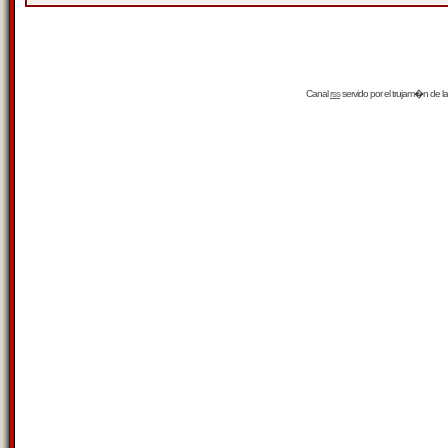
Canal
rss
servido por el
trujam�n
de la