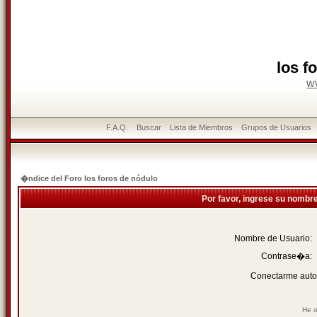
los f
w
F.A.Q.
Buscar
Lista de Miembros
Grupos de Usuarios
�ndice del Foro los foros de nódulo
Por favor, ingrese su nombr
Nombre de Usuario:
Contrase�a:
Conectarme auto
He o