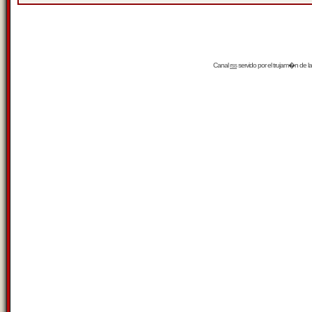
Canal
rss
servido por el
trujam�n
de la