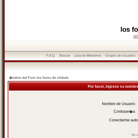
los f
w
F.A.Q.
Buscar
Lista de Miembros
Grupos de Usuarios
�ndice del Foro los foros de nódulo
Por favor, ingrese su nombr
Nombre de Usuario:
Contrase�a:
Conectarme auto
He o