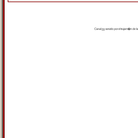
Canal
rss
servido por el
trujam�n
de la