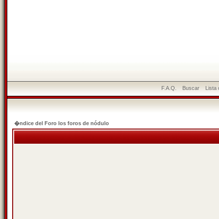
F.A.Q.
Buscar
Lista
�ndice del Foro los foros de nódulo