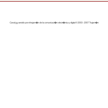
Canal
rss
servido por el
trujam�n
de la comunicaci�n electr�nica y digital © 2003 - 2007 Trujam�n