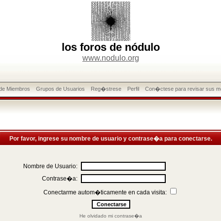
los foros de nódulo
www.nodulo.org
 de Miembros
Grupos de Usuarios
Reg�strese
Perfil
Con�ctese para revisar sus m
Por favor, ingrese su nombre de usuario y contrase�a para conectarse.
Nombre de Usuario:
Contrase�a:
Conectarme autom�ticamente en cada visita:
He olvidado mi contrase�a