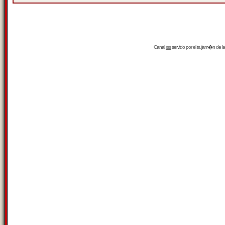
Canal
rss
servido por el
trujam�n
de la