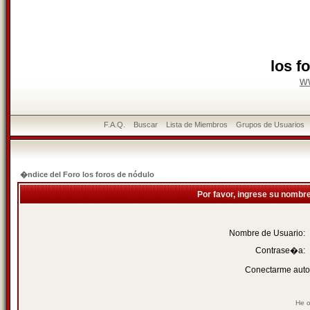
los f
w
F.A.Q.
Buscar
Lista de Miembros
Grupos de Usuarios
�ndice del Foro los foros de nódulo
Por favor, ingrese su nombr
Nombre de Usuario:
Contrase�a:
Conectarme auto
He o