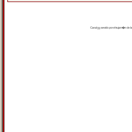
Canal
rss
servido por el
trujam�n
de la