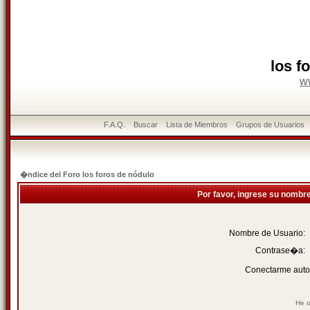
los f
w
F.A.Q.
Buscar
Lista de Miembros
Grupos de Usuarios
�ndice del Foro los foros de nódulo
Por favor, ingrese su nombr
Nombre de Usuario:
Contrase�a:
Conectarme auto
He o