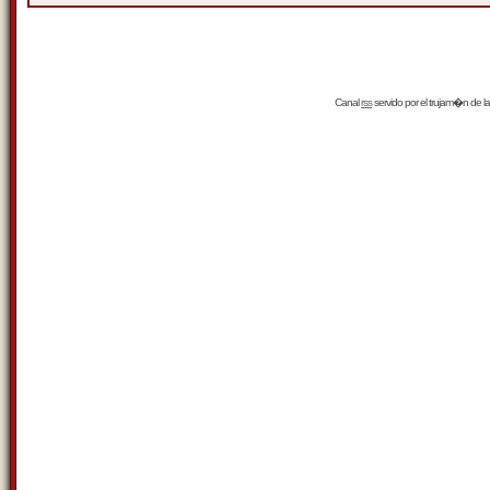
Canal
rss
servido por el
trujam�n
de la