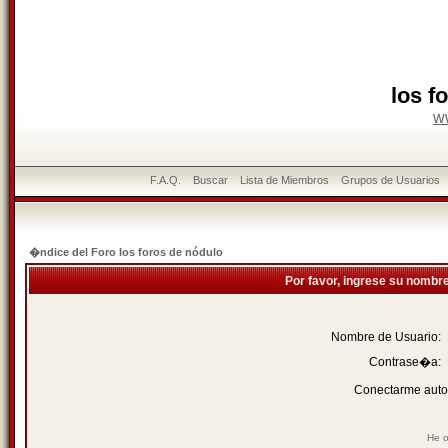
los f
w
F.A.Q.
Buscar
Lista de Miembros
Grupos de Usuarios
�ndice del Foro los foros de nódulo
Por favor, ingrese su nombr
Nombre de Usuario:
Contrase�a:
Conectarme auto
He o