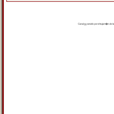
Canal
rss
servido por el
trujam�n
de la