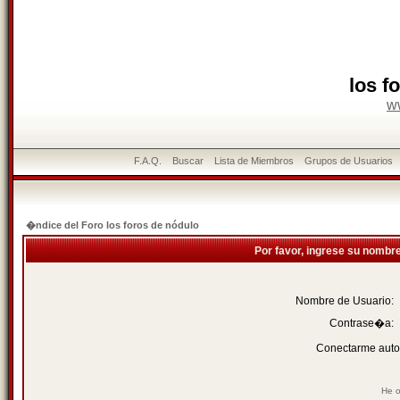
los f
w
F.A.Q.
Buscar
Lista de Miembros
Grupos de Usuarios
�ndice del Foro los foros de nódulo
Por favor, ingrese su nombr
Nombre de Usuario:
Contrase�a:
Conectarme auto
He o