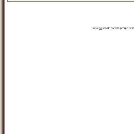
Canal
rss
servido por el
trujam�n
de la