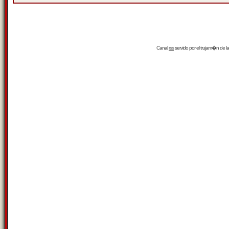
Canal
rss
servido por el
trujam�n
de la