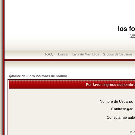
los f
w
F.A.Q.
Buscar
Lista de Miembros
Grupos de Usuarios
�ndice del Foro los foros de nódulo
Por favor, ingrese su nombr
Nombre de Usuario:
Contrase�a:
Conectarme auto
He o