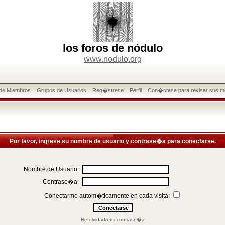
los foros de nódulo
www.nodulo.org
 de Miembros
Grupos de Usuarios
Reg�strese
Perfil
Con�ctese para revisar sus m
Por favor, ingrese su nombre de usuario y contrase�a para conectarse.
Nombre de Usuario:
Contrase�a:
Conectarme autom�ticamente en cada visita:
He olvidado mi contrase�a