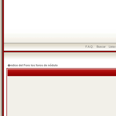
F.A.Q.
Buscar
Lista
�ndice del Foro los foros de nódulo