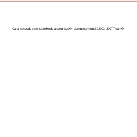
Canal
rss
servido por el
trujam�n
de la comunicaci�n electr�nica y digital © 2003 - 2007 Trujam�n