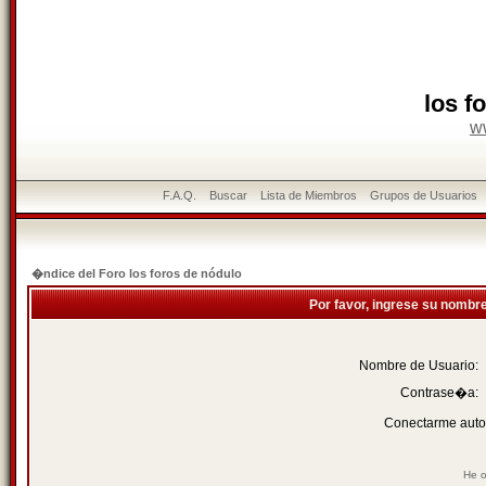
los f
w
F.A.Q.
Buscar
Lista de Miembros
Grupos de Usuarios
�ndice del Foro los foros de nódulo
Por favor, ingrese su nombr
Nombre de Usuario:
Contrase�a:
Conectarme auto
He o