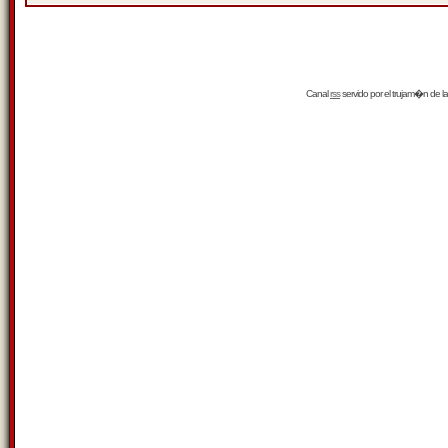
Canal
rss
servido por el
trujam�n
de la