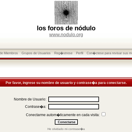
los foros de nódulo
www.nodulo.org
 de Miembros
Grupos de Usuarios
Reg�strese
Perfil
Con�ctese para revisar sus m
Por favor, ingrese su nombre de usuario y contrase�a para conectarse.
Nombre de Usuario:
Contrase�a:
Conectarme autom�ticamente en cada visita:
He olvidado mi contrase�a