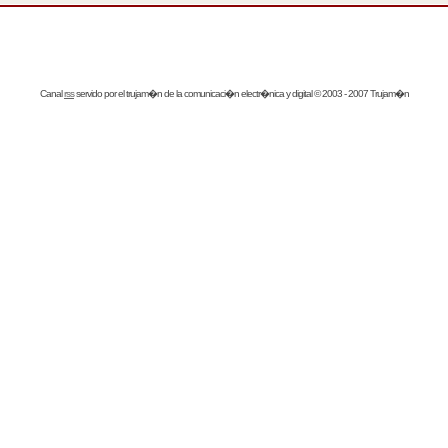
Canal
rss
servido por el
trujam�n
de la comunicaci�n electr�nica y digital © 2003 - 2007 Trujam�n