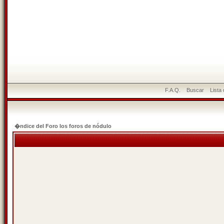
F.A.Q.
Buscar
Lista
�ndice del Foro los foros de nódulo