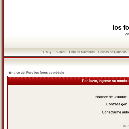
los f
w
F.A.Q.
Buscar
Lista de Miembros
Grupos de Usuarios
�ndice del Foro los foros de nódulo
Por favor, ingrese su nombr
Nombre de Usuario:
Contrase�a:
Conectarme auto
He o