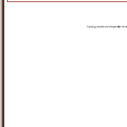
Canal
rss
servido por el
trujam�n
de la