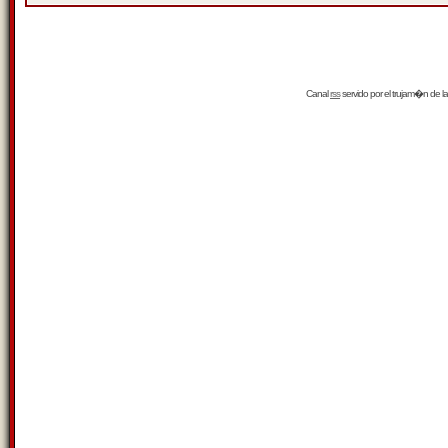
Canal
rss
servido por el
trujam�n
de la