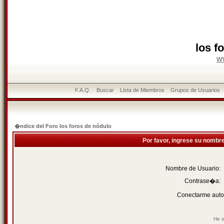
los f
w
F.A.Q.
Buscar
Lista de Miembros
Grupos de Usuarios
�ndice del Foro los foros de nódulo
Por favor, ingrese su nombr
Nombre de Usuario:
Contrase�a:
Conectarme auto
He o