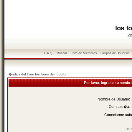
los f
w
F.A.Q.
Buscar
Lista de Miembros
Grupos de Usuarios
�ndice del Foro los foros de nódulo
Por favor, ingrese su nombr
Nombre de Usuario:
Contrase�a:
Conectarme auto
He o