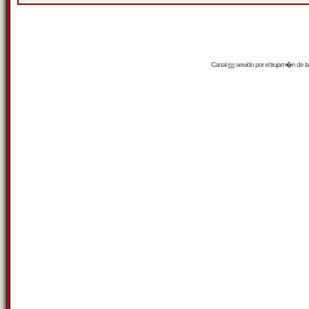
Canal
rss
servido por el
trujam�n
de la