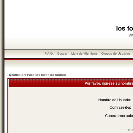
los f
w
F.A.Q.
Buscar
Lista de Miembros
Grupos de Usuarios
�ndice del Foro los foros de nódulo
Por favor, ingrese su nombr
Nombre de Usuario:
Contrase�a:
Conectarme auto
He o