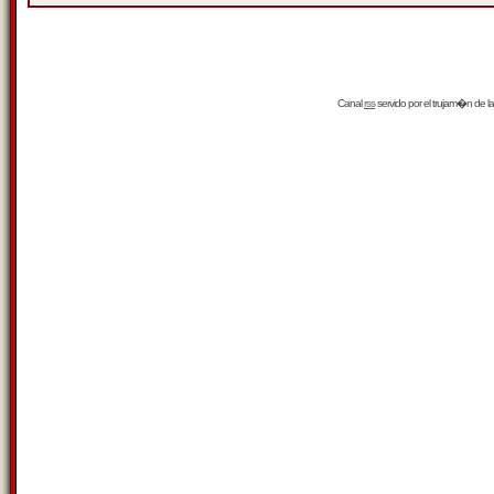
Canal
rss
servido por el
trujam�n
de la