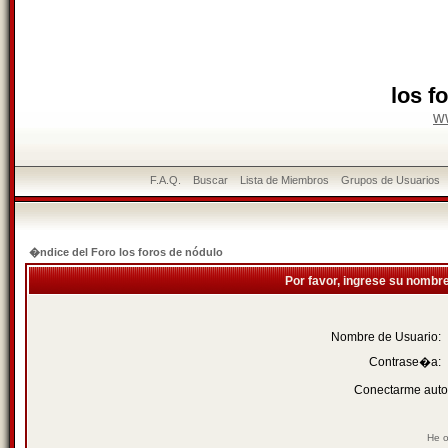
los f
w
F.A.Q.
Buscar
Lista de Miembros
Grupos de Usuarios
�ndice del Foro los foros de nódulo
Por favor, ingrese su nombr
Nombre de Usuario:
Contrase�a:
Conectarme auto
He o