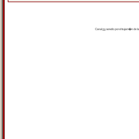
Canal
rss
servido por el
trujam�n
de la