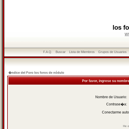
los f
w
F.A.Q.
Buscar
Lista de Miembros
Grupos de Usuarios
�ndice del Foro los foros de nódulo
Por favor, ingrese su nombr
Nombre de Usuario:
Contrase�a:
Conectarme auto
He o