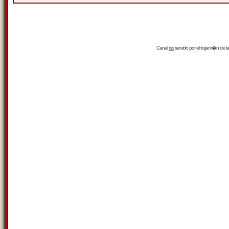
Canal
rss
servido por el
trujam�n
de la