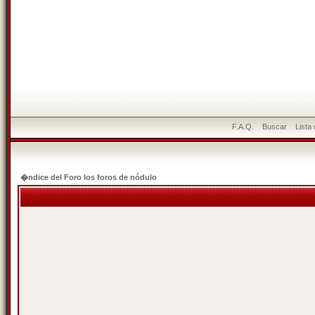
F.A.Q.
Buscar
Lista
�ndice del Foro los foros de nódulo