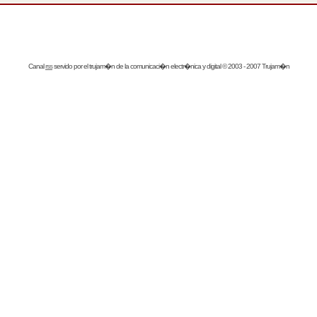
Canal
rss
servido por el
trujam�n
de la comunicaci�n electr�nica y digital © 2003 - 2007 Trujam�n