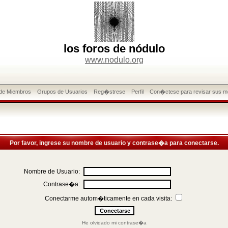
los foros de nódulo
www.nodulo.org
 de Miembros
Grupos de Usuarios
Reg�strese
Perfil
Con�ctese para revisar sus m
Por favor, ingrese su nombre de usuario y contrase�a para conectarse.
Nombre de Usuario:
Contrase�a:
Conectarme autom�ticamente en cada visita:
He olvidado mi contrase�a