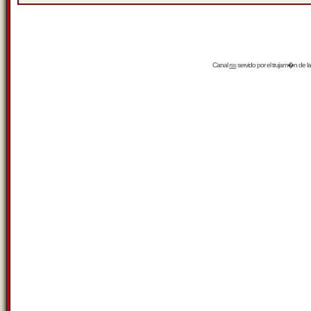
Canal
rss
servido por el
trujam�n
de la