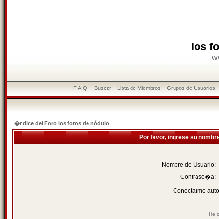
los f
w
F.A.Q.
Buscar
Lista de Miembros
Grupos de Usuarios
�ndice del Foro los foros de nódulo
Por favor, ingrese su nombr
Nombre de Usuario:
Contrase�a:
Conectarme auto
He o