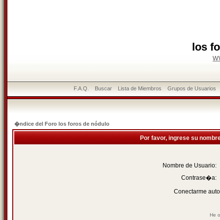
los f
w
F.A.Q.
Buscar
Lista de Miembros
Grupos de Usuarios
�ndice del Foro los foros de nódulo
Por favor, ingrese su nombr
Nombre de Usuario:
Contrase�a:
Conectarme auto
He o