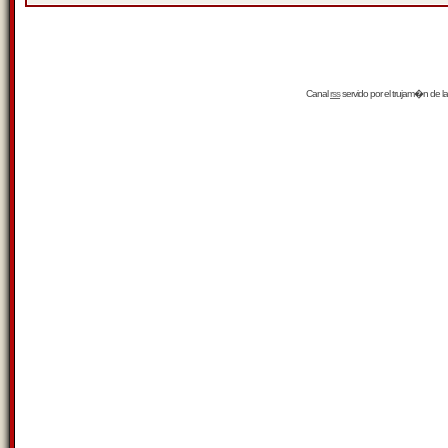
Canal
rss
servido por el
trujam�n
de la