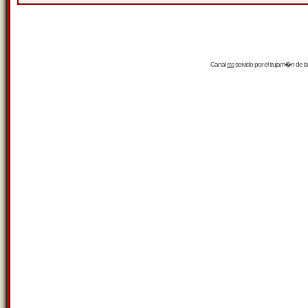
Canal
rss
servido por el
trujam�n
de la