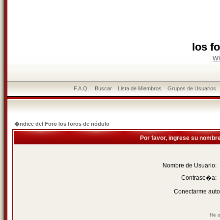
los f
w
F.A.Q.
Buscar
Lista de Miembros
Grupos de Usuarios
�ndice del Foro los foros de nódulo
Por favor, ingrese su nombr
Nombre de Usuario:
Contrase�a:
Conectarme auto
He o