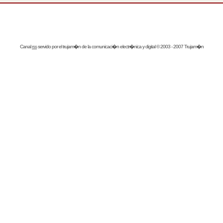
Canal
rss
servido por el
trujam�n
de la comunicaci�n electr�nica y digital © 2003 - 2007 Trujam�n