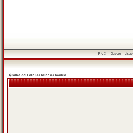
F.A.Q.
Buscar
Lista
�ndice del Foro los foros de nódulo