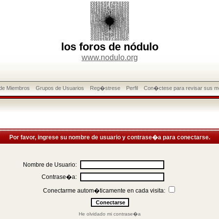
los foros de nódulo
www.nodulo.org
 de Miembros
Grupos de Usuarios
Reg�strese
Perfil
Con�ctese para revisar sus m
Por favor, ingrese su nombre de usuario y contrase�a para conectarse.
Nombre de Usuario:
Contrase�a:
Conectarme autom�ticamente en cada visita:
He olvidado mi contrase�a