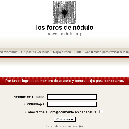
los foros de nódulo
www.nodulo.org
 de Miembros
Grupos de Usuarios
Reg�strese
Perfil
Con�ctese para revisar sus m
Por favor, ingrese su nombre de usuario y contrase�a para conectarse.
Nombre de Usuario:
Contrase�a:
Conectarme autom�ticamente en cada visita:
He olvidado mi contrase�a