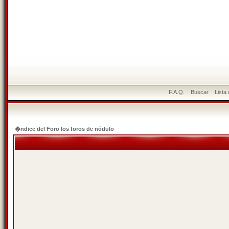
F.A.Q.
Buscar
Lista
�ndice del Foro los foros de nódulo