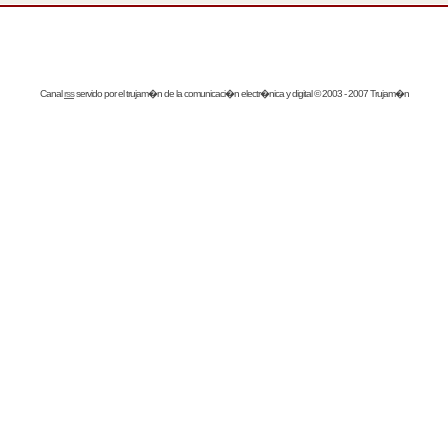
Canal
rss
servido por el
trujam�n
de la comunicaci�n electr�nica y digital © 2003 - 2007 Trujam�n