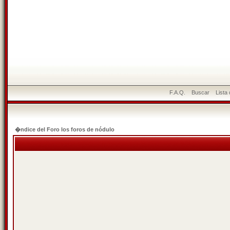
F.A.Q.
Buscar
Lista
�ndice del Foro los foros de nódulo