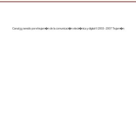
Canal
rss
servido por el
trujam�n
de la comunicaci�n electr�nica y digital © 2003 - 2007 Trujam�n