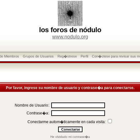
los foros de nódulo
www.nodulo.org
 de Miembros
Grupos de Usuarios
Reg�strese
Perfil
Con�ctese para revisar sus m
Por favor, ingrese su nombre de usuario y contrase�a para conectarse.
Nombre de Usuario:
Contrase�a:
Conectarme autom�ticamente en cada visita:
He olvidado mi contrase�a